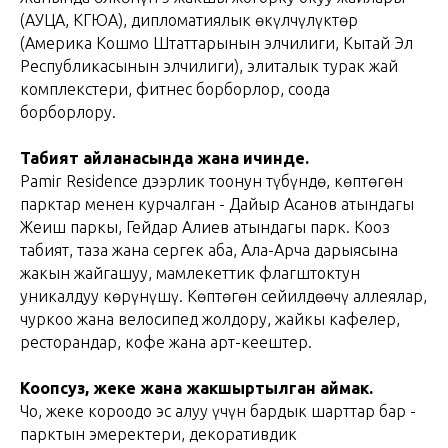
(АУЦА, КГЮА), дипломатиялык өкүлчүлүктөр
(Америка Кошмо Штаттарынын элчилиги, Кытай Эл
Республикасынын элчилиги), элиталык турак жай
комплекстери, фитнес борборлор, соода
борборлору.
Табият айланасында жана ичинде.
Pamir Residence дээрлик тоонун түбүндө, көптөгөн
парктар менен курчалган - Дайыр Асанов атындагы
Жеңиш паркы, Гейдар Алиев атындагы парк. Кооз
табият, таза жана сергек аба, Ала-Арча дарыясына
жакын жайгашуу, мамлекеттик флагштоктун
уникалдуу көрүнүшү. Көптөгөн сейилдөөчү аллеялар,
чуркоо жана велосипед жолдору, жайкы кафелер,
ресторандар, кофе жана арт-кеңештер.
Коопсуз, жеке жана жакшыртылган аймак.
Чоң, жеке короодо эс алуу үчүн бардык шарттар бар -
парктын эмеректери, декоративдик