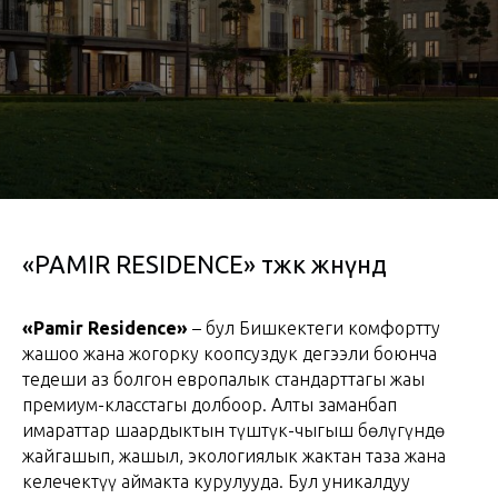
«PAMIR RESIDENCE» тжк жөнүндө
«Pamir Residence»
– бул Бишкектеги комфортту
жашоо жана жогорку коопсуздук деңгээли боюнча
теңдеши аз болгон европалык стандарттагы жаңы
премиум-класстагы долбоор. Алты заманбап
имараттар шаардыктын түштүк-чыгыш бөлүгүндө
жайгашып, жашыл, экологиялык жактан таза жана
келечектүү аймакта курулууда. Бул уникалдуу