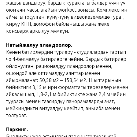
жашылдандыруу, бардык курактагы балдар үчүн үч
оюн аянтчасы, атайын workout зонасы. Комплекстин
аймагы тосулган, күнү-түнү видеокөзөмөлдө турат,
кирүү КПП, домофон байланышы жана жеке
консьерж аркылуу мүмкүн.
Натыйжалуу пландоолор.
Кенен батирлердин түрлөрү - студиялардан тартып
чоң 4-бөлмөлүү батирлерге чейин. Бардык батирлер
ойлонулган, рационалдуу пландоолор менен,
ошондой эле оптималдуу аянттар менен
айырмаланат: 50,58 м2 – 158,54 м2. Шыптарынын
бийиктиги 3,15 м ири форматтагы терезелер менен
айкалышып, 1,8-2,1 м бийиктикте жана 2,4 м чейин
туурасы менен таасирдүү панорамаларды ачат,
мейкиндикти визуалдуу кеңейтип, аны аба менен
толтурат.
Паркинг.
Бирдиктүү жер астындагы паркингге турак жай