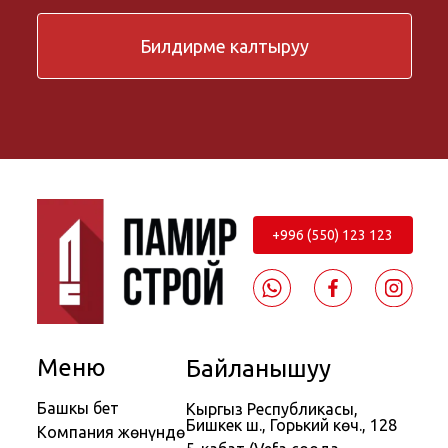
Билдирме калтыруу
+996 (550) 123 123
Меню
Байланышуу
Башкы бет
Кыргыз Республикасы,
Бишкек ш., Горький көч., 128
Компания жөнүндө