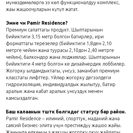
мүнөздөмөлөргө ээ көп функционалдуу комплекс,
жаңы жашоочуларын күтүп жатат.
Эмне үчүн Pamir Residence?
Премиум сапаттагы продукт. Шыптарынын
бийиктиги 3,15 метр болгон батирлер, ири
форматтагы терезелер (бийиктиги 1,8ден 2,10
метрге чейин жана туурасы 2,10дон 2,40 метрге
чейин), балкондор жана лоджиялар. Шыптарынын
бийиктиги 4 метр болгон кең дизайнердик лоббилер.
Жогорку ылдамдыктагы, үнсүз, заманбап премиум
класстагы лифттер. Үйлөр жогорку деңгээлдеги
гидроизоляция, индивидуалдык жылытуу, батир
аралык жана кабат аралык үнсүздүк менен
камсыздалган.
Баш калаанын түштүк бөлүгүндөгү статусу бар район.
Pamir Residence – илимий, спорттук, маданий жана
саясий бизнес-элита үчүн престиждүү жашоо жайы.
Жанында өлкөнүн эң жакшы жогорку окуу жайлары