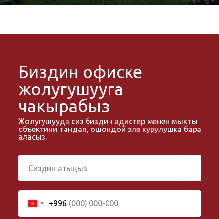
Биздин офиске
жолугушууга
чакырабыз
Жолугушууда сиз биздин адистер менен мыкты
объектини тандап, ошондой эле курулушка бара
аласыз.
+996