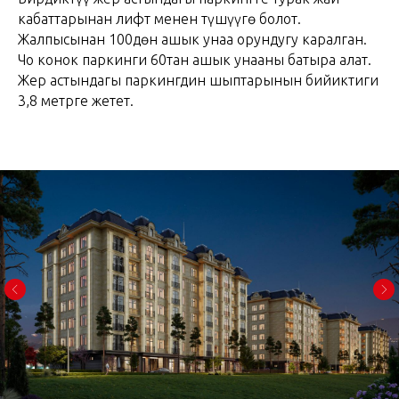
кабаттарынан лифт менен түшүүгө болот.
Жалпысынан 100дөн ашык унаа орундугу каралган.
Чоң конок паркинги 60тан ашык унааны батыра алат.
Жер астындагы паркингдин шыптарынын бийиктиги
3,8 метрге жетет.