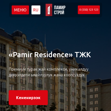
МЕНЮ
RU
0 (550) 123 123
«Pamir Residence» ТЖК
Премиум турак жай комплекси, уникалдуу
деңгээлдеги ыңгайлуулук жана коопсуздук
Кененирээк